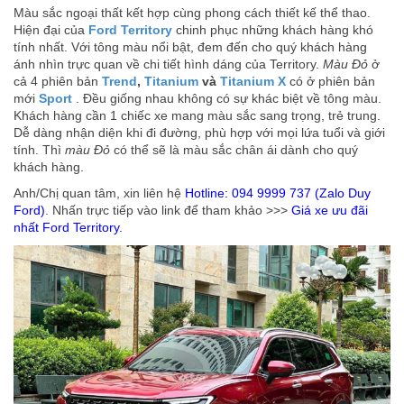
Màu sắc ngoại thất kết hợp cùng phong cách thiết kế thể thao.
Hiện đại của
Ford Territory
chinh phục những khách hàng khó
tính nhất. Với tông màu nổi bật, đem đến cho quý khách hàng
ánh nhìn trực quan về chi tiết hình dáng của Territory.
Màu Đỏ
ở
cả 4 phiên bản
Trend
,
Titanium
và
Titanium X
có ở phiên bản
mới
Sport
. Đều giống nhau không có sự khác biệt về tông màu.
Khách hàng cần 1 chiếc xe mang màu sắc sang trọng, trẻ trung.
Dễ dàng nhận diện khi đi đường, phù hợp với mọi lứa tuổi và giới
tính. Thì
màu Đỏ
có thể sẽ là màu sắc chân ái dành cho quý
khách hàng.
Anh/Chị quan tâm, xin liên hệ
Hotline: 094 9999 737 (Zalo Duy
Ford)
. Nhấn trực tiếp vào link để tham khảo >>>
Giá xe ưu đãi
nhất Ford Territory.