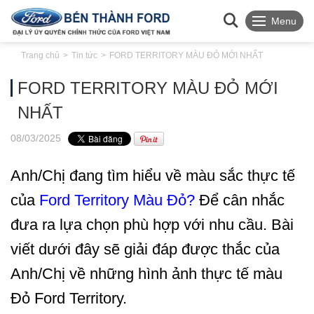
Menu
Trang chủ
Tin tức
FORD TERRITORY MÀU ĐỎ MỚI NHẤT
FORD TERRITORY MÀU ĐỎ MỚI
NHẤT
08
/03
/2025
Anh/Chị đang tìm hiểu về màu sắc thực tế
của
Ford Territory Màu Đỏ?
Để cân nhắc
đưa ra lựa chọn phù hợp với nhu cầu. Bài
viết dưới đây sẽ giải đáp được thắc của
Anh/Chị về những hình ảnh thực tế màu
Đỏ Ford Territory.