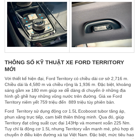
THÔNG SỐ KỸ THUẬT XE FORD TERRITORY
MỚI
Với thiết kế hiện đại, Ford Territory có chiều dài cơ sở 2,716 m.
Chiều dài là 4,580 m và chiều rộng là 1,936 m. Đặc biệt, khoảng
sáng gầm xe 180 mm giúp xe dễ dàng di chuyển ở những địa
hình gồ ghề hay những vũng nước trên đường. Giá xe Ford
Territory niêm yết 759 triệu đến 889 triệu tùy phiên bản.
Ford Territory sử dụng động cơ 1.5L Ecoboost tubor tăng áp,
phun xăng trực tiếp, cam biết thiên thông minh. Qua đó, giúp
Territory đạt công suất cực đại 143Hp và moment xoắn 225 Nm.
Tuy chỉ là động cơ 1.5L nhưng Territory vẫn mạnh mẻ, phù hợp di
chuyển ở điều kiện đường xá tại Việt Nam. Đặc biệt, mức tiêu hao