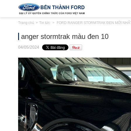
Trang chủ
Tin tức
FORD RANGER STORMTRAK ĐEN MỚI NHẤT
anger stormtrak màu đen 10
04
/05
/2024