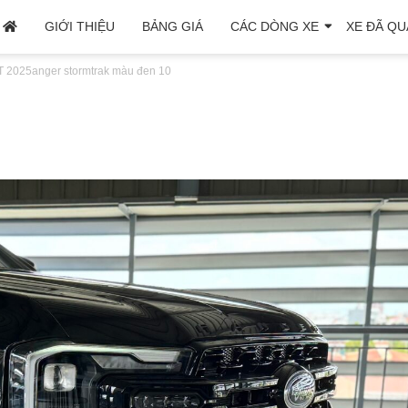
GIỚI THIỆU
BẢNG GIÁ
CÁC DÒNG XE
XE ĐÃ QU
 2025
anger stormtrak màu đen 10