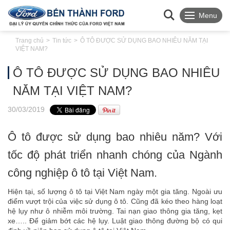
Menu
Trang chủ
Tin tức
Ô TÔ ĐƯỢC SỬ DỤNG BAO NHIÊU NĂM TẠI
VIỆT NAM?
Ô TÔ ĐƯỢC SỬ DỤNG BAO NHIÊU
NĂM TẠI VIỆT NAM?
30
/03
/2019
Ô tô được sử dụng bao nhiêu năm? Với
tốc độ phát triển nhanh chóng của Ngành
công nghiệp ô tô tại Việt Nam.
Hiện tại, số lượng ô tô tại Việt Nam ngày một gia tăng. Ngoài ưu
điểm vượt trội của việc sử dụng ô tô. Cũng đã kéo theo hàng loạt
hệ lụy như ô nhiễm môi trường. Tai nạn giao thông gia tăng, kẹt
xe….. Để giảm bớt các hệ lụy. Luật giao thông đường bộ có qui