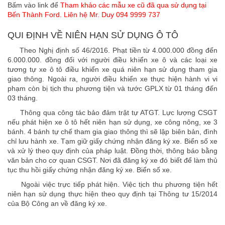
Bấm vào link để
Tham khảo các mẫu xe cũ đã qua sử dụng tại
Bến Thành Ford. Liên hệ Mr. Duy 094 9999 737
QUI ĐỊNH VỀ NIÊN HẠN SỬ DỤNG Ô TÔ
Theo Nghị định số 46/2016. Phạt tiền từ 4.000.000 đồng đến
6.000.000. đồng đối với người điều khiển xe ô và các loại xe
tương tự xe ô tô điều khiển xe quá niên hạn sử dụng tham gia
giao thông. Ngoài ra, người điều khiển xe thực hiện hành vi vi
phạm còn bị tịch thu phương tiện và tước GPLX từ 01 tháng đến
03 tháng.
Thông qua công tác bảo đảm trật tự ATGT. Lực lượng CSGT
nếu phát hiện xe ô tô hết niên hạn sử dụng, xe công nông, xe 3
bánh. 4 bánh tự chế tham gia giao thông thì sẽ lập biên bản, đình
chỉ lưu hành xe. Tạm giữ giấy chứng nhận đăng ký xe. Biển số xe
và xử lý theo quy định của pháp luật. Đồng thời, thông báo bằng
văn bản cho cơ quan CSGT. Nơi đã đăng ký xe đó biết để làm thủ
tục thu hồi giấy chứng nhận đăng ký xe. Biển số xe.
Ngoài việc trực tiếp phát hiện. Việc tịch thu phương tiện hết
niên hạn sử dụng thực hiện theo quy định tại Thông tư 15/2014
của Bộ Công an về đăng ký xe.