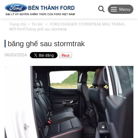
Menu
Trang chủ
Tin tức
FORD RANGER STORMTRAK MÀU TRẮNG
MỚI NHẤT
băng ghế sau stormtrak
băng ghế sau stormtrak
06
/03
/2024