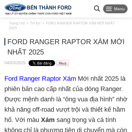
Menu
Trang chủ
Tin tức
FORD RANGER RAPTOR XÁM MỚI NHẤT
2025
FORD RANGER RAPTOR XÁM MỚI
NHẤT 2025
04
/03
/2025
Ford Ranger Raptor Xám
Mới nhất 2025 là
phiên bản cao cấp nhất của dòng Ranger.
Được mệnh danh là “ông vua địa hình” nhờ
khả năng off-road vượt trội và thiết kế hầm
hố. Với màu
Xám
sang trọng và cá tính
không chỉ là phương tiện di chuyển mà còn