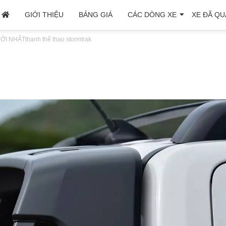
GIỚI THIỆU
BẢNG GIÁ
CÁC DÒNG XE
XE ĐÃ QU
ỚI NHẤT
thanh thể thao stormtrak