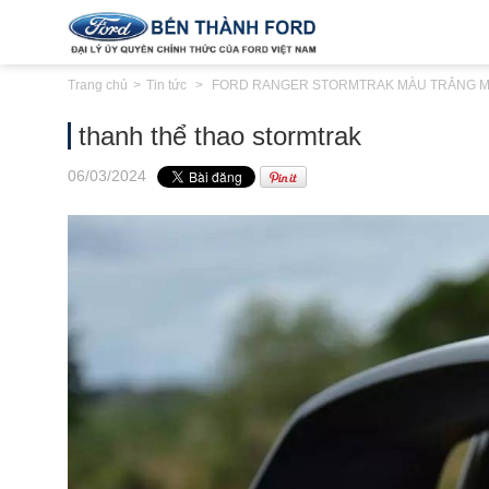
Trang chủ
Tin tức
FORD RANGER STORMTRAK MÀU TRẮNG M
thanh thể thao stormtrak
06
/03
/2024