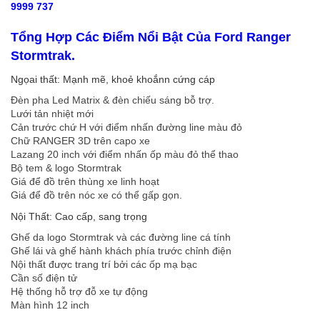
9999 737
Tổng Hợp Các Điểm Nổi Bật Của Ford Ranger
Stormtrak.
Ngọai thất: Mạnh mẽ, khoẻ khoắnn cứng cáp
Đèn pha Led Matrix & đèn chiếu sáng bỗ trợ.
Lưới tản nhiệt mới
Cản trước chứ H với điểm nhấn đường line màu đỏ
Chữ RANGER 3D trên capo xe
Lazang 20 inch với điểm nhấn ốp màu đỏ thể thao
Bộ tem & logo Stormtrak
Giá để đồ trên thùng xe linh hoạt
Giá để đồ trên nóc xe có thể gấp gọn.
Nội Thất: Cao cấp, sang trọng
Ghế da logo Stormtrak và các đường line cá tính
Ghế lái và ghế hành khách phía trước chỉnh điện
Nội thất được trang trí bởi các ốp mạ bạc
Cần số điện tử
Hệ thống hỗ trợ đỗ xe tự động
Màn hình 12 inch