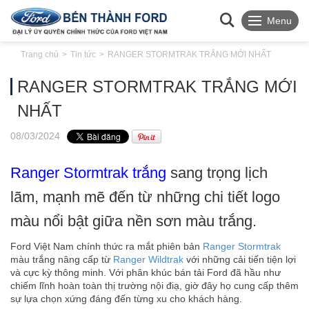
Menu
Trang chủ
Tin tức
RANGER STORMTRAK TRẮNG MỚI NHẤT
RANGER STORMTRAK TRẮNG MỚI
NHẤT
08
/03
/2024
Ranger Stormtrak trắng
sang trọng lịch
lãm, mạnh mẽ đến từ những chi tiết logo
màu nổi bật giữa nền sơn màu trắng.
Ford Việt Nam chính thức ra mắt phiên bản
Ranger Stormtrak
màu trắng nâng cấp từ
Ranger Wildtrak
với những cải tiến tiện lợi
và cực kỳ thông minh. Với phân khúc bán tải Ford đã hầu như
chiếm lĩnh hoàn toàn thị trường nội điạ, giờ đây họ cung cấp thêm
sự lựa chọn xứng đáng đến từng xu cho khách hàng.