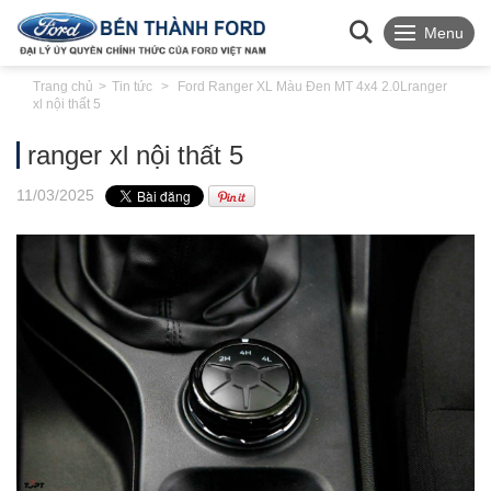
Menu
Trang chủ
Tin tức
Ford Ranger XL Màu Đen MT 4x4 2.0L
ranger
xl nội thất 5
ranger xl nội thất 5
11
/03
/2025