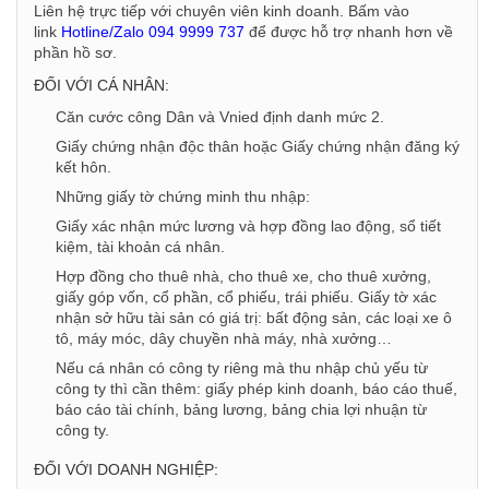
Liên hệ trực tiếp với chuyên viên kinh doanh. Bấm vào
link
Hotline/Zalo 094 9999 737
để được hỗ trợ nhanh hơn về
phần hồ sơ.
ĐỐI VỚI CÁ NHÂN:
Căn cước công Dân và Vnied định danh mức 2.
Giấy chứng nhận độc thân hoặc Giấy chứng nhận đăng ký
kết hôn.
Những giấy tờ chứng minh thu nhập:
Giấy xác nhận mức lương và hợp đồng lao động, sổ tiết
kiệm, tài khoản cá nhân.
Hợp đồng cho thuê nhà, cho thuê xe, cho thuê xưởng,
giấy góp vốn, cổ phần, cổ phiếu, trái phiếu. Giấy tờ xác
nhận sở hữu tài sản có giá trị: bất động sản, các loại xe ô
tô, máy móc, dây chuyền nhà máy, nhà xưởng…
Nếu cá nhân có công ty riêng mà thu nhập chủ yếu từ
công ty thì cần thêm: giấy phép kinh doanh, báo cáo thuế,
báo cáo tài chính, bảng lương, bảng chia lợi nhuận từ
công ty.
ĐỐI VỚI DOANH NGHIỆP: