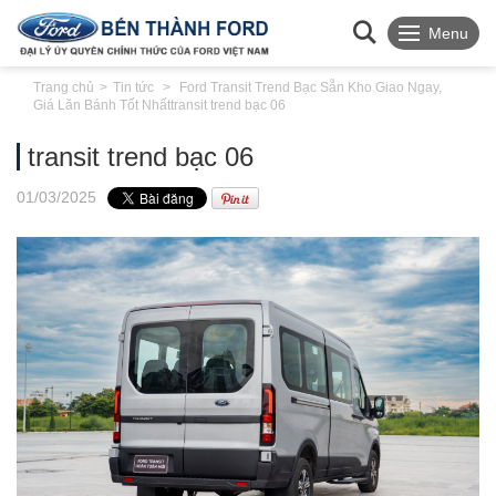
Menu
Trang chủ
Tin tức
Ford Transit Trend Bạc Sẵn Kho Giao Ngay,
Giá Lăn Bánh Tốt Nhất
transit trend bạc 06
transit trend bạc 06
01
/03
/2025