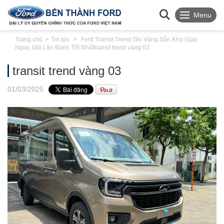
Menu
Trang chủ
Tin tức
Ford Transit Trend Ghi Vàng Sẵn Kho Giao
Ngay, Giá Lăn Bánh Tốt Nhất
transit trend vàng 03
transit trend vàng 03
01
/03
/2025