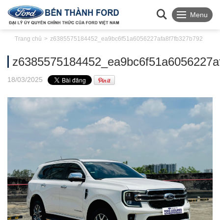
Menu
Trang chủ
z6385575184452_ea9bc6f51a6056227afa8f7fb327b792
z6385575184452_ea9bc6f51a6056227a
18
/03
/2025