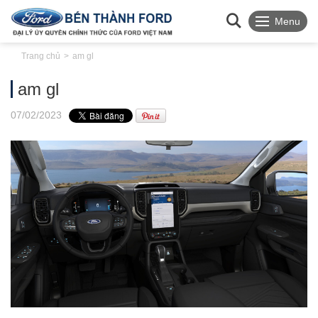
Menu
Trang chủ
am gl
am gl
07
/02
/2023