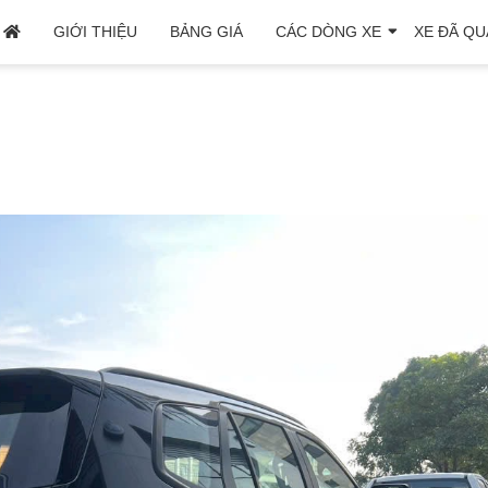
GIỚI THIỆU
BẢNG GIÁ
CÁC DÒNG XE
XE ĐÃ QU