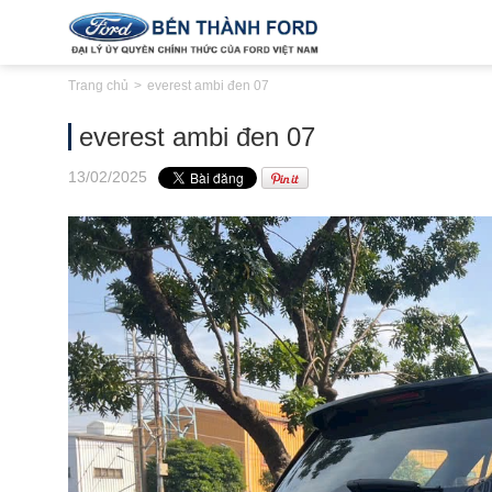
Trang chủ
everest ambi đen 07
everest ambi đen 07
13
/02
/2025