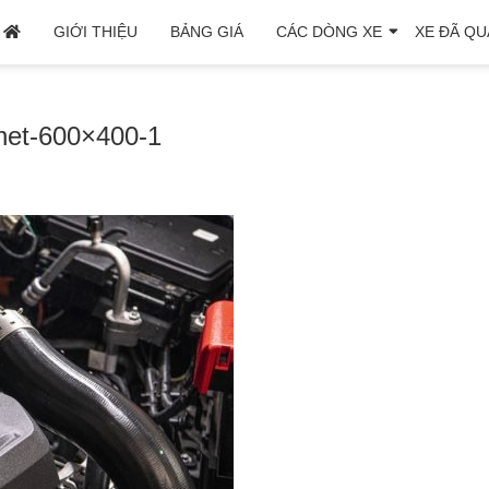
GIỚI THIỆU
BẢNG GIÁ
CÁC DÒNG XE
XE ĐÃ QU
net-600×400-1