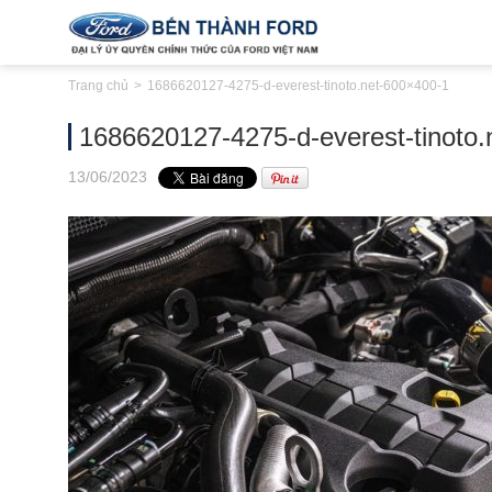
Trang chủ
1686620127-4275-d-everest-tinoto.net-600×400-1
1686620127-4275-d-everest-tinoto.
13
/06
/2023