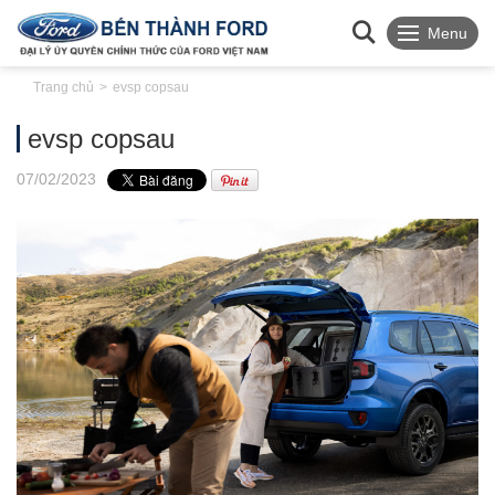
Menu
Trang chủ
evsp copsau
evsp copsau
07
/02
/2023