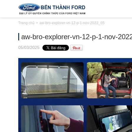
Trang chủ
aw-bro-explorer-vn-12-p-1-nov-2022_05
aw-bro-explorer-vn-12-p-1-nov-202
05
/03
/2025