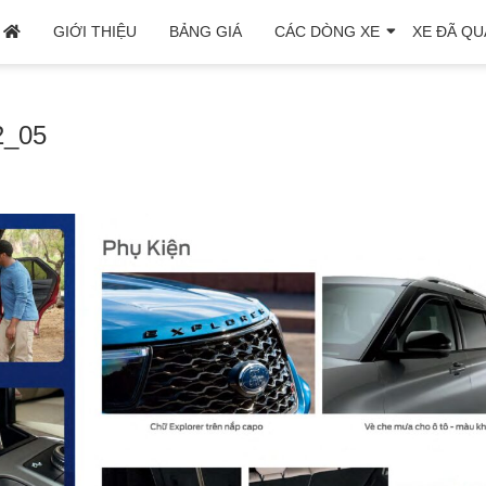
GIỚI THIỆU
BẢNG GIÁ
CÁC DÒNG XE
XE ĐÃ QU
2_05