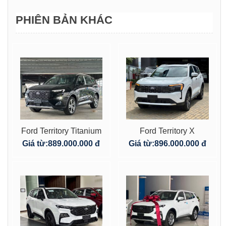
PHIÊN BẢN KHÁC
Ford Territory Titanium
Ford Territory X
X 2025 1.5L Ecoboost
Facelift 2025 1.5L
Giá từ:
889.000.000 đ
Giá từ:
896.000.000 đ
AT
Ecoboost