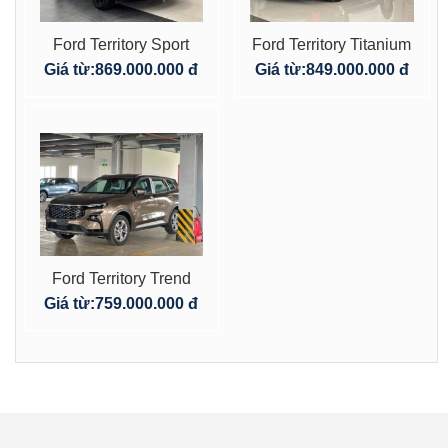
Ford Territory Sport
Ford Territory Titanium
2025 1.5L Ecoboost
2025 1.5L Ecoboost
Giá từ:
869.000.000 đ
Giá từ:
849.000.000 đ
AT
AT
Ford Territory Trend
Động Cơ 1.5L
Giá từ:
759.000.000 đ
Ecoboost AT