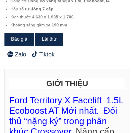
Động cơ
Động cơ xăng tăng áp 1.5L Ecoboost, i4
Hộp số
tự động 7 cấp
Kích thước
4.630 x 1.935 x 1.706
Khoảng sáng gầm xe
190 mm
Báo giá
Lái thử
Zalo
Tiktok
GIỚI THIỆU
Ford Territory X Facelift 1.5L
Ecoboost AT Mới nhất. Đối
thủ “nặng ký” trong phân
khúc Crossover
. Nâng cấp