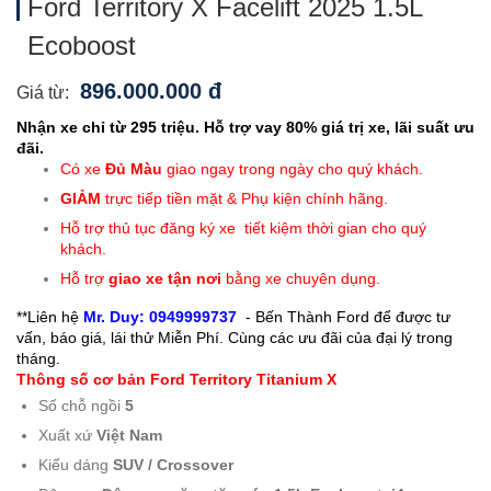
Ford Territory X Facelift 2025 1.5L
Ecoboost
896.000.000 đ
Giá từ:
Nhận xe chỉ từ 295 triệu. Hỗ trợ vay 80% giá trị xe, lãi suất ưu
đãi.
Có xe
Đủ Màu
giao ngay trong ngày cho quý khách.
GIẢM
trực tiếp tiền mặt & Phụ kiện chính hãng.
Hỗ trợ thủ tục đăng ký xe tiết kiệm thời gian cho quý
khách.
Hỗ trợ
giao xe tận nơi
bằng xe chuyên dụng.
**Liên hệ
Mr. Duy: 0949999737
- Bến Thành Ford để được tư
vấn, báo giá, lái thử Miễn Phí. Cùng các ưu đãi của đại lý trong
tháng.
Thông số cơ bản Ford Territory Titanium X
Số chỗ ngồi
5
Xuất xứ
Việt Nam
Kiểu dáng
SUV / Crossover