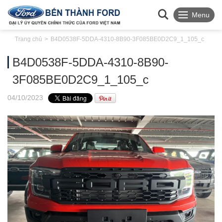
Menu
Trang chủ
B4D0538F-5DDA-4310-8B90-3F085BE0D2C9_1_105_c
B4D0538F-5DDA-4310-8B90-
3F085BE0D2C9_1_105_c
04
/10
/2023