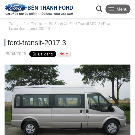
Menu
Trang chủ
Tin tức
So Sánh Xe Ford Transit MID, SVP và
Luxury
ford-transit-2017 3
ford-transit-2017 3
29
/04
/2025