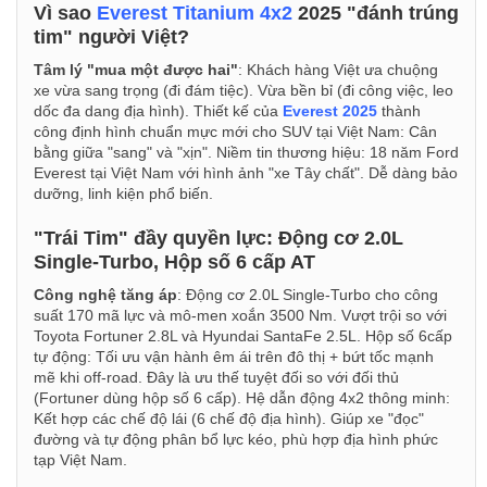
Vì sao
Everest Titanium 4x2
2025 "đánh trúng
tim" người Việt?
Tâm lý "mua một được hai"
: Khách hàng Việt ưa chuộng
xe vừa sang trọng (đi đám tiệc). Vừa bền bỉ (đi công việc, leo
dốc đa dang địa hình). Thiết kế của
Everest 2025
thành
công định hình chuẩn mực mới cho SUV tại Việt Nam: Cân
bằng giữa "sang" và "xịn". Niềm tin thương hiệu: 18 năm Ford
Everest tại Việt Nam với hình ảnh "xe Tây chất". Dễ dàng bảo
dưỡng, linh kiện phổ biến.
"Trái Tim" đầy quyền lực: Động cơ 2.0L
Single-Turbo, Hộp số 6 cấp AT
Công nghệ tăng áp
: Động cơ 2.0L Single-Turbo cho công
suất 170 mã lực và mô-men xoắn 3500 Nm. Vượt trội so với
Toyota Fortuner 2.8L và Hyundai SantaFe 2.5L. Hộp số 6cấp
tự động: Tối ưu vận hành êm ái trên đô thị + bứt tốc mạnh
mẽ khi off-road. Đây là ưu thế tuyệt đối so với đối thủ
(Fortuner dùng hộp số 6 cấp). Hệ dẫn động 4x2 thông minh:
Kết hợp các chế độ lái (6 chế độ địa hình). Giúp xe "đọc"
đường và tự động phân bổ lực kéo, phù hợp địa hình phức
tạp Việt Nam.