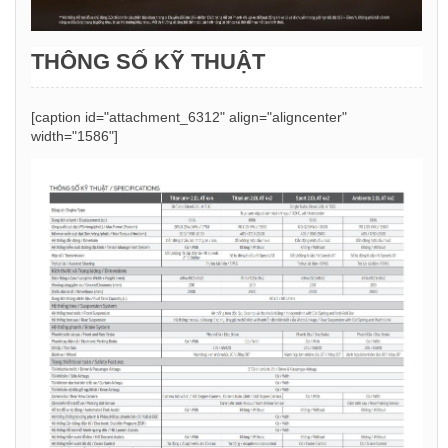
THÔNG SỐ KỸ THUẬT
[caption id="attachment_6312" align="aligncenter"
width="1586"]