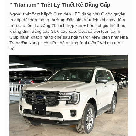
" Titanium" Triết Lý Thiết Kế Đẳng Cấp
Ngoại thất "cơ bắp"
: Cụm đèn LED dạng chữ
C
độc quyền
to gấp đôi đèn thông thường. Đặc biệt hữu ích khi chạy đêm
trên cao tốc. La-zăng 20 inch hợp kim + hốc hút gió thể thao,
khẳng định đẳng cấp SUV cao cấp. Cửa sổ trời toàn cảnh:
Giúp hành khách hàng ghế sau ngắm trọn view biển như Nha
Trang/Đà Nẵng – chi tiết nhỏ nhưng "ghi điểm" với gia đình
trẻ.