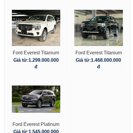
Ford Everest Titanium
Ford Everest Titanium
4×2 2.0L AT
4×4 2.0L AT
Giá từ:
1.299.000.000
Giá từ:
1.468.000.000
đ
đ
Ford Everest Platinum
4×4 2.0L
Giá từ:
1.545.000.000