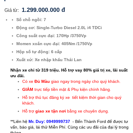
1.299.000.000 đ
Giá từ:
Số chỗ ngồi: 7
Động cơ: Single-Turbo Diesel 2.0L i4 TDCi
Công suất cực đại: 170Hp /3750Vp
Momen xoắn cực đại: 405Nm /1750Vp
Hộp số tự động: 6 cấp
Xuất xứ: Xe nhập khẩu Thái Lan
Nhận xe chỉ từ 319 triệu. Hỗ trợ vay 80% giá trị xe, lãi suất
ưu đãi.
Có xe
Đủ Màu
giao ngay trong ngày cho quý khách.
GIẢM
trực tiếp tiền mặt & Phụ kiện chính hãng.
Hỗ trợ thủ tục đăng ký xe tiết kiệm thời gian cho quý
khách.
Hỗ trợ
giao xe tận nơi
bằng xe chuyên dụng.
**Liên hệ
Mr. Duy: 0949999737
- Bến Thành Ford để được tư
vấn, báo giá, lái thử Miễn Phí. Cùng các ưu đãi của đại lý trong
tháng.