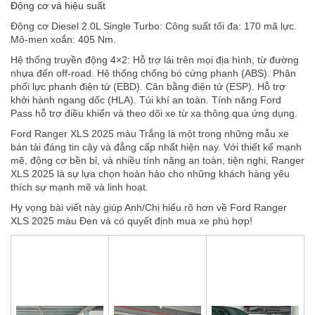
Động cơ và hiệu suất
Động cơ Diesel 2.0L Single Turbo: Công suất tối đa: 170 mã lực.
Mô-men xoắn: 405 Nm.
Hệ thống truyền động 4×2: Hỗ trợ lái trên mọi địa hình, từ đường
nhựa đến off-road. Hệ thống chống bó cứng phanh (ABS). Phân
phối lực phanh điện tử (EBD). Cân bằng điện tử (ESP). Hỗ trợ
khởi hành ngang dốc (HLA). Túi khí an toàn. Tính năng Ford
Pass hỗ trợ điều khiển và theo dõi xe từ xa thông qua ứng dụng.
Ford Ranger XLS 2025 màu Trắng là một trong những mẫu xe
bán tải đáng tin cậy và đẳng cấp nhất hiện nay. Với thiết kế mạnh
mẽ, động cơ bền bỉ, và nhiều tính năng an toàn, tiện nghi, Ranger
XLS 2025 là sự lựa chọn hoàn hảo cho những khách hàng yêu
thích sự mạnh mẽ và linh hoạt.
Hy vọng bài viết này giúp Anh/Chị hiểu rõ hơn về Ford Ranger
XLS 2025 màu Đen và có quyết định mua xe phù hợp!