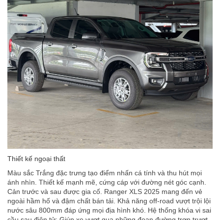
Thiết kế ngoại thất
Màu sắc Trắng đặc trưng tạo điểm nhấn cá tính và thu hút mọi
ánh nhìn. Thiết kế mạnh mẽ, cứng cáp với đường nét góc cạnh.
Cản trước và sau được gia cố. Ranger XLS 2025 mang đến vẻ
ngoài hầm hố và đậm chất bán tải. Khả năng off-road vượt trội lội
nước sâu 800mm đáp ứng mọi địa hình khó. Hệ thống khóa vi sai
cầu sau điện tử: Giúp xe vượt qua những đoạn đường trơn trượt,