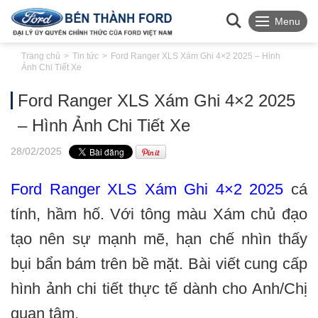
Menu
Trang chủ
Tin tức
Ford Ranger XLS Xám Ghi 4×2 2025 – Hình
Ảnh Chi Tiết Xe
Ford Ranger XLS Xám Ghi 4×2 2025
– Hình Ảnh Chi Tiết Xe
28
/02
/2025
Ford Ranger XLS Xám Ghi 4×2 2025
cá
tính, hầm hố. Với tông màu Xám chủ đạo
tạo nên sự mạnh mẽ, hạn chế nhìn thấy
bụi bẩn bám trên bề mặt. Bài viết cung cấp
hình ảnh chi tiết thực tế dành cho Anh/Chị
quan tâm.