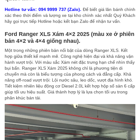
Hotline tư vấn: 094 9999 737 (Zalo)
.
Để biết giá lăn bánh chính
xác theo thời điểm và lượng xe tại kho chính xác nhất Quý Khách
hãy gọi trực tiếp Hotline hoặc kết bạn Zalo để nhận tư vấn.
Ford Ranger XLS Xám 4×2 2025 (màu xe ở phiên
bản 4×2 và 4×4 giống nhau).
Một trong những phiên bản nổi bật của dòng Ranger XLS. Kết
hợp giữa thiết kế mạnh mẽ. Công nghệ hiện đại và khả năng vận
hành vượt trội. Với màu sắc Xám nét đặc trưng hạn chế nhìn thấy
bụi bẩn. Ranger XLS Xám 2025 không chỉ là phương tiện di
chuyển mà còn là biểu tượng của phong cách và đẳng cấp. Khả
năng off-road vượt trội: Lội nước sâu, leo dốc, vượt địa hình khó.
Tiết kiệm nhiên liệu động cơ Diesel 2.0L kết hợp hộp số sàn 6 cấp
giúp tối ưu hiệu suất. Giá thành hợp lý là lựa chọn tối ưu trong
phân khúc bán tải.