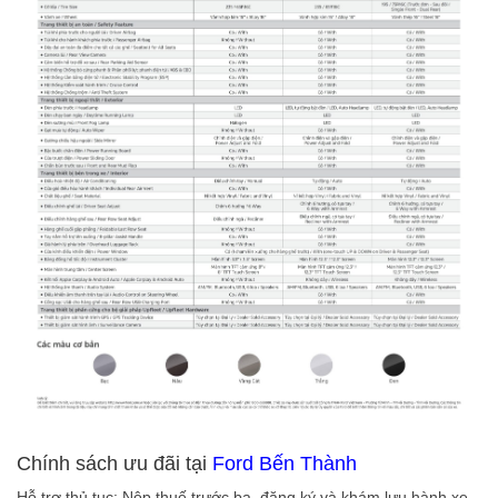
Chính sách ưu đãi tại
Ford Bến Thành
Hỗ trợ thủ tục: Nộp thuế trước bạ, đăng ký và khám lưu hành xe.