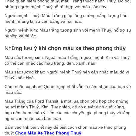
Theo quan niệm phong thủy, màu Trắng thuộc hành Thuỷ. Do đó,
những người mệnh Thuỷ sẽ rất hợp với màu sắc này:
Người mệnh Thuỷ: Màu Trắng giúp tăng cường năng lượng bản
mệnh, mang lại sự cân bằng và hài hòa.
Người mệnh Kim: Màu trắng tương sinh với mệnh Thuỷ, hỗ trợ sự
nghiệp và tài lộc.
Nh
ững lưu ý khi chọn màu xe theo phong thủy
Màu sắc tương sinh: Ngoài màu Trắng, người mệnh Kim và Thuỷ
có thể cân nhắc các màu trắng, đen, xanh, nâu.
Màu sắc tương khắc: Người mệnh Thuỷ nên cân nhắc màu đỏ vì
Thuỷ khắc Hoả.
Cảm nhận cá nhân: Quan trọng nhất vẫn là cảm nhận của bạn về
màu sắc.
Màu Trắng của Ford Transit là một lựa chọn phù hợp cho những
người mệnh Thuỷ, Kim. Tuy nhiên, để có quyết định cuối cùng,
bạn nên tham khảo ý kiến của các chuyên gia phong thủy và lắng
nghe cảm nhận của bản thân.
Bấm vào link bài viết này để biết cách chọn màu xe theo phong
thuỷ:
Chọn Màu Xe Theo Phong Thuỷ.