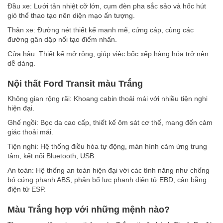
Đầu xe: Lưới tản nhiệt cỡ lớn, cụm đèn pha sắc sảo và hốc hút
gió thể thao tạo nên diện mạo ấn tượng.
Thân xe: Đường nét thiết kế mạnh mẽ, cứng cáp, cùng các
đường gân dập nổi tạo điểm nhấn.
Cửa hậu: Thiết kế mở rộng, giúp việc bốc xếp hàng hóa trở nên
dễ dàng.
Nội thất Ford Transit màu Trắng
Không gian rộng rãi: Khoang cabin thoải mái với nhiều tiện nghi
hiện đại.
Ghế ngồi: Bọc da cao cấp, thiết kế ôm sát cơ thể, mang đến cảm
giác thoải mái.
Tiện nghi: Hệ thống điều hòa tự động, màn hình cảm ứng trung
tâm, kết nối Bluetooth, USB.
An toàn: Hệ thống an toàn hiện đại với các tính năng như chống
bó cứng phanh ABS, phân bổ lực phanh điện tử EBD, cân bằng
điện tử ESP.
Màu Trắng hợp với những mệnh nào?