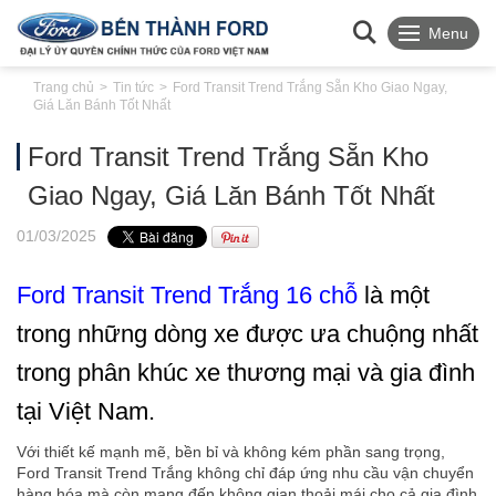
Menu
Trang chủ
Tin tức
Ford Transit Trend Trắng Sẵn Kho Giao Ngay,
Giá Lăn Bánh Tốt Nhất
Ford Transit Trend Trắng Sẵn Kho
Giao Ngay, Giá Lăn Bánh Tốt Nhất
01
/03
/2025
Ford Transit Trend Trắng 16 chỗ
là một
trong những dòng xe được ưa chuộng nhất
trong phân khúc xe thương mại và gia đình
tại Việt Nam.
Với thiết kế mạnh mẽ, bền bỉ và không kém phần sang trọng,
Ford Transit Trend Trắng không chỉ đáp ứng nhu cầu vận chuyển
hàng hóa mà còn mang đến không gian thoải mái cho cả gia đình