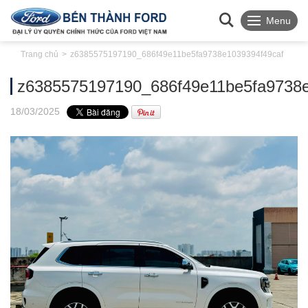
Menu
Trang chủ
z6385575197190_686f49e11be5fa9738e1039394f49caf
z6385575197190_686f49e11be5fa9738e
18
/03
/2025