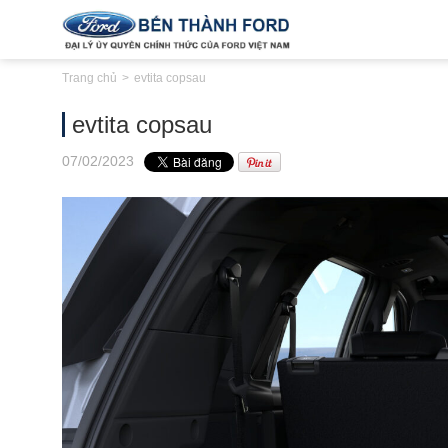
Trang chủ
evtita copsau
evtita copsau
07
/02
/2023