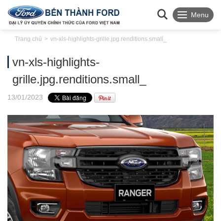
Menu
Trang chủ
vn-xls-highlights-grille.jpg.renditions.small_
vn-xls-highlights-
grille.jpg.renditions.small_
13
/01
/2023