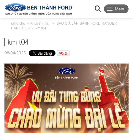
Menu
Trang chủ
Khuyến mại
BÁO GIÁ LĂN BÁNH FORD RANGER
THÁNG 05/2025
km t04
km t04
08
/04
/2025